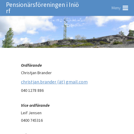
Pensionärsföreningen i Iniö
Meny
rf
Ordförande
Christjan Brander
christjan.brander (ät) gmail.com
040 1278 886
Vice ordförande
Leif Jensen
0400 745316