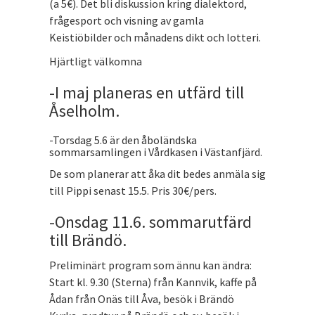
(a 5€). Det bli diskussion kring dialektord,
frågesport och visning av gamla
Keistiöbilder och månadens dikt och lotteri.
Hjärtligt välkomna
-I maj planeras en utfärd till
Åselholm.
-Torsdag 5.6 är den åboländska
sommarsamlingen i Vårdkasen i Västanfjärd.
De som planerar att åka dit bedes anmäla sig
till Pippi senast 15.5. Pris 30€/pers.
-Onsdag 11.6. sommarutfärd
till Brändö.
Preliminärt program som ännu kan ändra:
Start kl. 9.30 (Sterna) från Kannvik, kaffe på
Ådan från Onäs till Åva, besök i Brändö