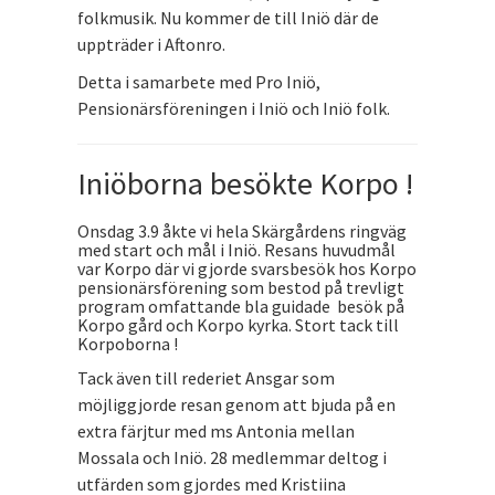
folkmusik. Nu kommer de till Iniö där de
uppträder i Aftonro.
Detta i samarbete med Pro Iniö,
Pensionärsföreningen i Iniö och Iniö folk.
Iniöborna besökte Korpo !
Onsdag 3.9 åkte vi hela Skärgårdens ringväg
med start och mål i Iniö. Resans huvudmål
var Korpo där vi gjorde svarsbesök hos Korpo
pensionärsförening som bestod på trevligt
program omfattande bla guidade besök på
Korpo gård och Korpo kyrka. Stort tack till
Korpoborna !
Tack även till rederiet Ansgar som
möjliggjorde resan genom att bjuda på en
extra färjtur med ms Antonia mellan
Mossala och Iniö. 28 medlemmar deltog i
utfärden som gjordes med Kristiina