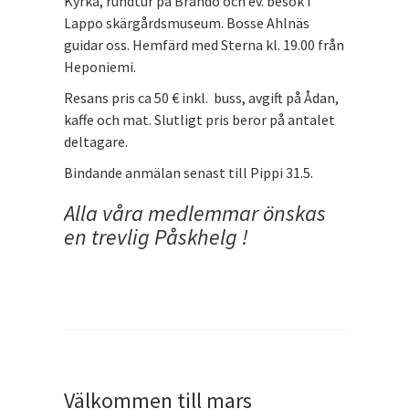
Kyrka, rundtur på Brändö och ev. besök i
Lappo skärgårdsmuseum. Bosse Ahlnäs
guidar oss. Hemfärd med Sterna kl. 19.00 från
Heponiemi.
Resans pris ca 50 € inkl. buss, avgift på Ådan,
kaffe och mat. Slutligt pris beror på antalet
deltagare.
Bindande anmälan senast till Pippi 31.5.
Alla våra medlemmar önskas
en trevlig Påskhelg !
Välkommen till mars