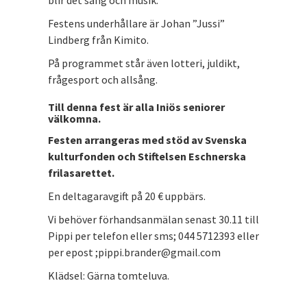
blir det sång och musik.
Festens underhållare är Johan ”Jussi”
Lindberg från Kimito.
På programmet står även lotteri, juldikt,
frågesport och allsång.
Till denna fest är alla Iniös seniorer
välkomna.
Festen arrangeras med stöd av Svenska
kulturfonden och Stiftelsen Eschnerska
frilasarettet.
En deltagaravgift på 20 € uppbärs.
Vi behöver förhandsanmälan senast 30.11 till
Pippi per telefon eller sms; 044 5712393 eller
per epost ;pippi.brander@gmail.com
Klädsel: Gärna tomteluva.